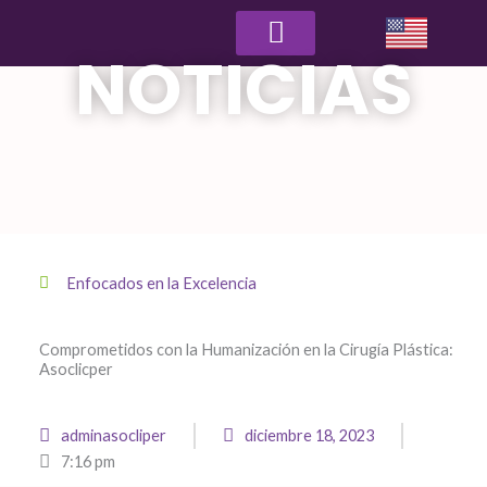
NOTICIAS
Clínicas Asociadas
Seguridad del paciente
Turismo Médico
Enfocados en la Excelencia
Comprometidos con la Humanización en la Cirugía Plástica:
Asoclicper
adminasocliper
diciembre 18, 2023
7:16 pm