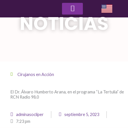
NOTICIAS
Clínicas Asociadas
Seguridad del paciente
Turismo Médico
Cirujanos en Acción
El Dr. Álvaro Humberto Arana, en el programa “La Tertulia” de
RCN Radio 98.0
adminasocliper
septiembre 5, 2023
7:23 pm